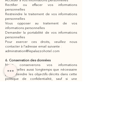
Accéder à vos informations personnelles
Rectifier ou effacer vos informations
personnelles
Restreindre le traitement de vos informations
personnelles
Vous opposer au traitement de vos
informations personnelles
Demander la portabilité de vos informations
personnelles
Pour exercer ces droits, veuillez nous
contacter à l'adresse email suivante :
adminstration@lepalazzohotel.com
6. Conservation des données
Nous conserverons vos informations
personnelles aussi longtemps que nécessaire
pour atteindre les objectifs décrits dans cette
politique de confidentialité, sauf si une
période de conservation plus longue est
requise ou permise par la loi.
7. Modifications de cette politique de
confidentialité
Nous pouvons mettre à jour cette politique
de confidentialité de temps à autre. Nous